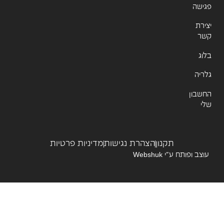
ישה
רת
ר
ג
יה
שבון
תקנון
הצהרת נגישות
מדיניות פרטיות
צב ופותח ע”י
Webshuk