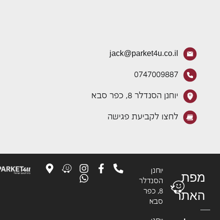
jack@parket4u.co.il
0747009887
יוחנן הסנדלר 8, כפר סבא
לחצו לקביעת פגישה
יוחנן
פת
הסנדלר
8, כפר
אתר
סבא