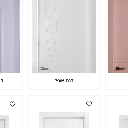
דגם אופל
דג