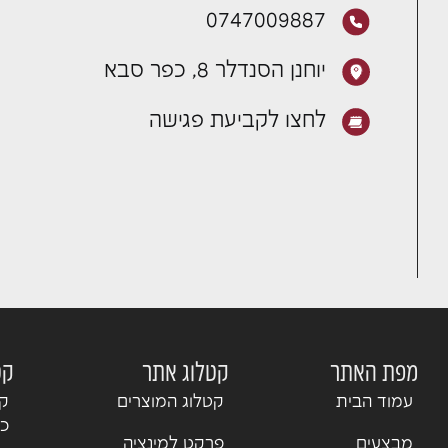
0747009887
יוחנן הסנדלר 8, כפר סבא
לחצו לקביעת פגישה
מפת האתר
קטלוג אתר
קט
עמוד הבית
קטלוג המוצרים
קט
כנ
מבצעים
פרקט למינציה