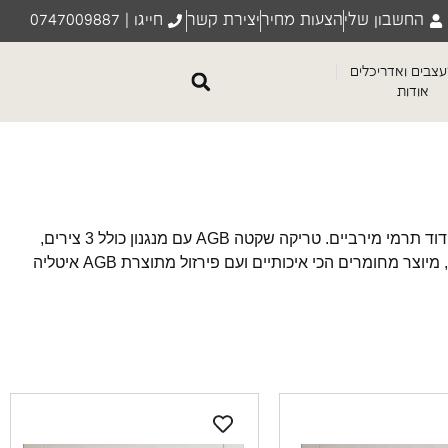
החשבון שלי
הצעות מחיר
יצירת קשר
חייגו | 0747009887
צבים ואדריכלים
אודות
דלת פנים איטלקית בציפוי למינטו ( Cpl), עמידה למים ולשריטות. במילוי 100% פלקסבורד לבידוד אקוסטי עם 28 דציבל התנגדות לרעש ובידוד תרמי מירביים. טריקה שקטה AGB עם מנגנון כולל 3 צירים,
משקופים והלבשות רחבות מעץ מלא. כולל ידית מעוצבת לבחירה. דלת איטלקית בשילוב של עיצוב, איכות ופונקציונליות. בהשראת עיקרון זה, מיוצר מחומרים הכי איכותיים ועם פירזול מתוצרת AGB איטליה