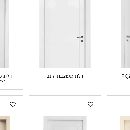
דלת מעוצבת עינב
חריצי