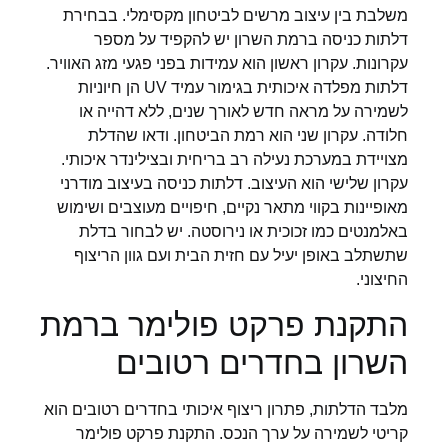
משלבת בין עיצוב מרשים לביטחון מקסימלי. בבחירת
דלתות כניסה ברמת השרון יש להקפיד על מספר
עקרונות. עקרון ראשון הוא עמידות בפני פגעי מזג האוויר.
דלתות מפלדה איכותית בגימור עמיד UV הן חיוניות
לשמירה על מראה חדש לאורך שנים, ללא דהייה או
חלודה. עקרון שני הוא רמת הביטחון. ודאו שהדלת
מצויידת במערכת נעילה רב בריחית ובצילינדר איכותי.
עקרון שלישי הוא העיצוב. דלתות כניסה בעיצוב מודרני
מאופיינות בקווי מתאר נקיים, חיפויים מעוצבים ושימוש
באלמנטים כמו זכוכית או נירוסטה. יש לבחור בדלת
שתשתלב באופן יעיל עם חזית הבית ועם גוון הריצוף
החיצוני.
התקנת פרקט פולימר ברמת
השרון בחדרים רטובים
מלבד הדלתות, פתרון ריצוף איכותי בחדרים רטובים הוא
קריטי לשמירה על ערך הנכס. התקנת פרקט פולימר