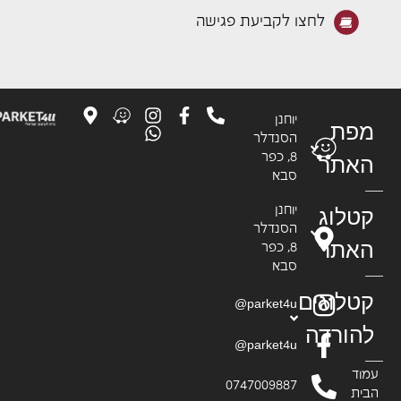
לחצו לקביעת פגישה
יוחנן
פת
הסנדלר
8, כפר
אתר
סבא
טלוג
יוחנן
הסנדלר
אתר
8, כפר
סבא
טלוגים
parket4u@
הורדה
parket4u@
וד
0747009887
ית