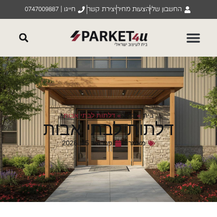
החשבון שלי
הצעות מחיר
יצירת קשר
חייגו | 0747009887
בית
»
בלוג
»
דלתות לבתי אבות
דלתות לבתי אבות
מאמרים
פברואר 25, 2026