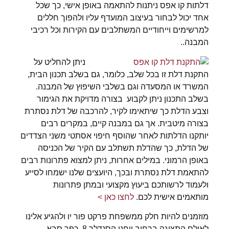
דלתות קו אפס ניתנות להתאמה באופן אישי, כך שכל
אחד יכול לבחור בעיצוב המועדף עליו ולהפוך חללים
למרשימים וייחודיים המשתלבים עם הקירות וכל רכיבי
המבנה..
ניתן להחליט על
התקנת דלת זו בכל שלב, כלומר, גם בשלב תכנון הבית,
המשרד או המסעדה וגם בשלבי השיפוץ של המבנה.
בשלב התכנון ניתן לקבוע בצורה מדויקת את הגימור
וצבע הדלת כך שיתאימו לקיר, להרכבה של דלת נסתרת
בצורה מיטבית. אך גם במבנה קיים, במקרים רבים
יותקנו הדלתות לאחר שהוסף חיפוי אסתטי משני הצדדים
של הדלת, כך שהדלת תשתלב עם הקיר של הכניסה
באופן הרמוני. במילים אחרות, ניתן למצוא פתרונות רבים
להתאמת דלת נסתרת ובכך, היועצים שלנו ישמחו לסייע
ולעמוד לרשותכם ביעוץ מקצועי ובמתן פתרונות
מותאמים אישית לכם.
לחצו כאן >
מוזמנים להיות חלק ממשפחת פרקט פור יו ולהגיע אלינו
לאולם התצוגה ברחוב יוחנן הסנדלר 8, כפר סבא.