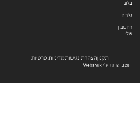
ג
יה
שבון
תקנון
הצהרת נגישות
מדיניות פרטיות
צב ופותח ע”י
Webshuk