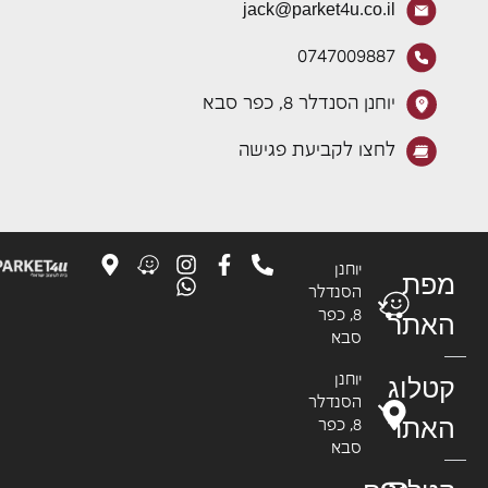
jack@parket4u.co.il
0747009887
יוחנן הסנדלר 8, כפר סבא
לחצו לקביעת פגישה
יוחנן
פת
הסנדלר
8, כפר
אתר
סבא
טלוג
יוחנן
הסנדלר
אתר
8, כפר
סבא