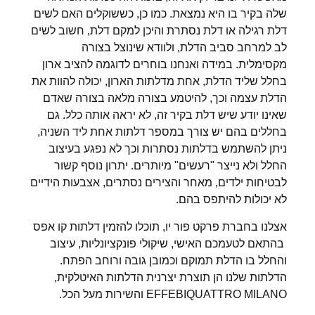
שלה בקיר בו היא נמצאת. כמו כן, כששוקלים האם לשים
דלת רגילה או דלת נסתרת והיכן למקם דלת, חשוב לשים
לב למרחב סביב הדלת, ולוודא שינוצל בצורה
מקסימלית. במידה ואנחנו בוחרים לדוגמה להציב ארון
בחלל שליד הדלת, אחת מדלתות הארון, יכולה להוות את
הדלת עצמה וכך, להיטמע בצורה מלאה בצורה שאדם
שאינו יודע שיש דלת בקיר זה, לא יראה אותה כלל. גם
בחללים בהם יש צורך במספר דלתות אחת ליד השניה,
ניתן להשתמש בדלתות נסתרות וכך לא נפגע בעיצוב
החלל ולא נייצר "רעשים" מיותרים. יתרון נוסף קשור
לבטיחות ילדים, מאחר והצירים נסתרים, אצבעות הידיים
לא יכולות להיתפס בהם.
אצלנו בחברת פרקט פור יו, תוכלו להזמין דלתות קו אפס
בהתאם לטעמכם האישי, שיקולי פונקציונליות, עיצוב
והחלל בו הדלת תמוקם וכמובן גובה ורוחב הפתח.
הדלתות שלנו הן תוצרת יצרנית הדלתות האיטלקית,
EFFEBIQUATTRO MILANO והשירות מעל הכל.