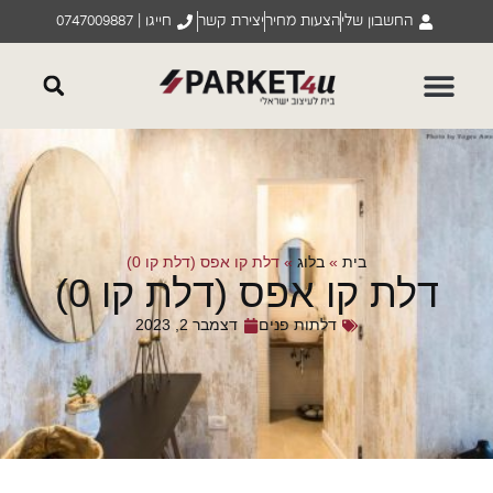
החשבון שלי
הצעות מחיר
יצירת קשר
חייגו | 0747009887
בית
»
בלוג
»
דלת קו אפס (דלת קו 0)
דלת קו אפס (דלת קו 0)
דלתות פנים
דצמבר 2, 2023