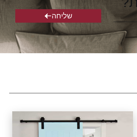
ת?
שליחה