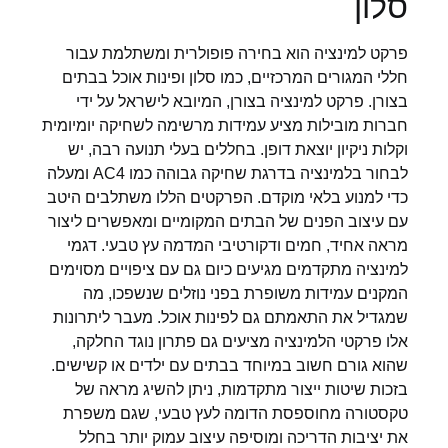
סלון
פרקט למינציה הוא בחירה פופולרית ומשתלמת עבור
חללי המגורים המרכזיים, כמו סלון ופינות אוכל בבתים
בצורן. פרקט למינציה בצורן, המיובא לישראל על ידי
חברות מובילות מציע עמידות מרשימה לשחיקה יומיומית
וקלות ניקיון יוצאת דופן. בחללים בעלי תנועה רבה, יש
לבחור בלמינציה בדרגת שחיקה גבוהה כמו AC4 ומעלה
כדי למנוע בלאי מוקדם. הפרקטים הללו משתלבים היטב
עם עיצוב הפנים של הבתים המקומיים ומאפשרים ליצור
מראה אחיד, חמים ודקורטיבי המדמה עץ טבעי. דגמי
למינציה מתקדמים מגיעים כיום גם עם ציפויים מסוימים
המקנים עמידות משופרת בפני נוזלים שנשפכו, מה
שמגדיל את התאמתם גם לפינות אוכל. מעבר ליתרונות
אלו פרקטי הלמינציה מציעים גם פתרון נוגד החלקה,
שהוא גורם חשוב במיוחד בבתים עם ילדים או קשישים.
בזכות שיטות ייצור מתקדמות, ניתן להשיג מראה של
טקסטורה מחוספסת הדומה לעץ טבעי, שגם משפרת
את יציבות הדריכה ומוסיפה עיצוב עמוק יותר בחלל