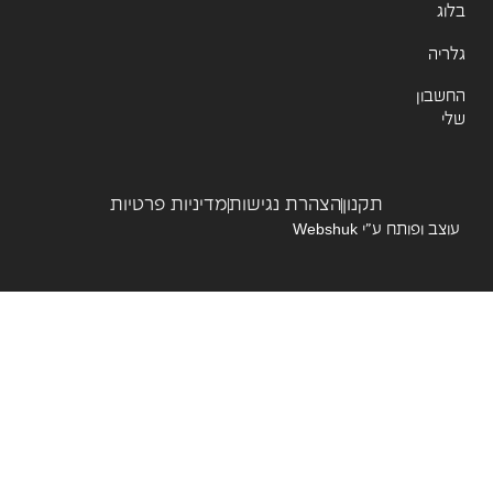
ג
יה
שבון
תקנון
הצהרת נגישות
מדיניות פרטיות
צב ופותח ע”י
Webshuk