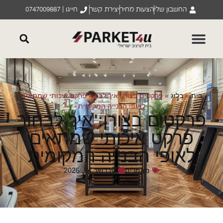
החשבון שלי
הצעות מחיר
יצירת קשר
חייגו | 0747009887
בית
»
בלוג
»
פרקטים בצורן: איך לבחור פרקט איכותי שמתאים
לאופי הבנייה המקומית
רקטים בצורן: איך לבחור
פרקט איכותי שמתאים
לאופי הבנייה המקומית
מאמרים
פברואר 24, 2026