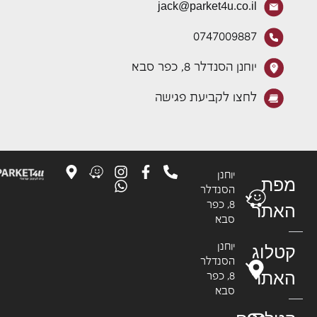
jack@parket4u.co.il
0747009887
יוחנן הסנדלר 8, כפר סבא
לחצו לקביעת פגישה
יוחנן
פת
הסנדלר
8, כפר
אתר
סבא
טלוג
יוחנן
הסנדלר
אתר
8, כפר
סבא