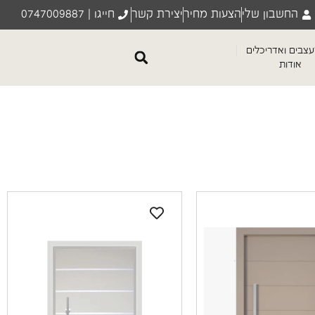
החשבון שלי
הצעות מחיר
יצירת קשר
חייגו | 0747009887
צבים ואדריכלים
אודות