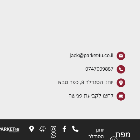
jack@parket4u.co.il
0747009887
יוחנן הסנדלר 8, כפר סבא
לחצו לקביעת פגישה
יוחנן
פת
הסנדלר