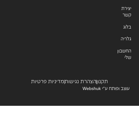
רת
ר
ג
יה
שבון
תקנון
הצהרת נגישות
מדיניות פרטיות
צב ופותח ע”י
Webshuk