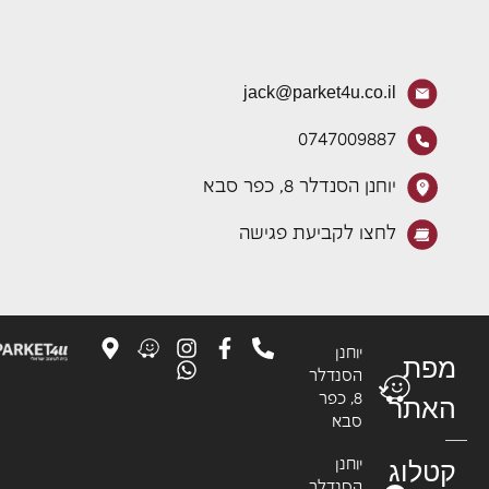
jack@parket4u.co.il
0747009887
יוחנן הסנדלר 8, כפר סבא
לחצו לקביעת פגישה
יוחנן
פת
הסנדלר
8, כפר
אתר
סבא
טלוג
יוחנן
הסנדלר