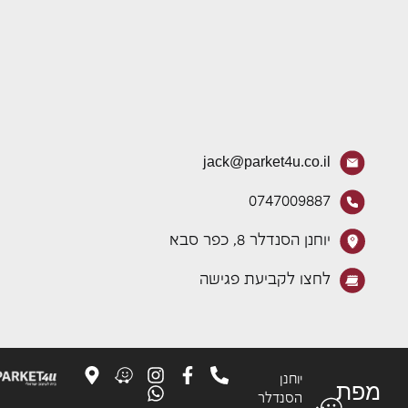
jack@parket4u.co.il
0747009887
יוחנן הסנדלר 8, כפר סבא
לחצו לקביעת פגישה
יוחנן
פת
הסנדלר