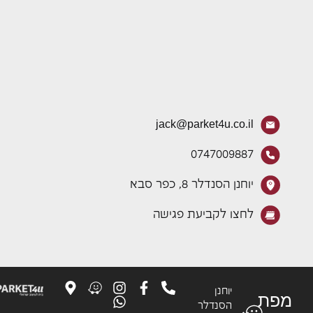
jack@parket4u.co.il
0747009887
יוחנן הסנדלר 8, כפר סבא
לחצו לקביעת פגישה
יוחנן
פת
הסנדלר