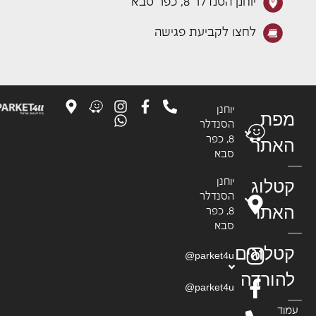
יוחנן הסנדלר 8, כפר סבא
לחצו לקביעת פגישה
יוחנן
פת
הסנדלר
8, כפר
אתר
סבא
טלוג
יוחנן
הסנדלר
אתר
8, כפר
סבא
טלוגים
parket4u@
הורדה
parket4u@
וד