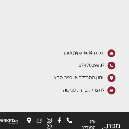
jack@parket4u.co.il
0747009887
יוחנן הסנדלר 8, כפר סבא
לחצו לקביעת פגישה
יוחנן
פת
הסנדלר