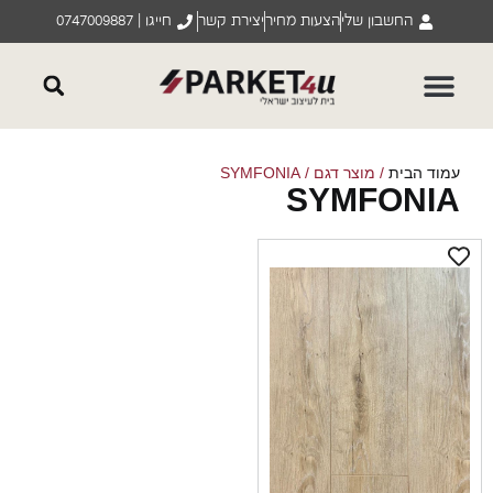
החשבון שלי
הצעות מחיר
יצירת קשר
חייגו | 0747009887
וד הבית
/ מוצר דגם / SYMFONIA
SYMFONI