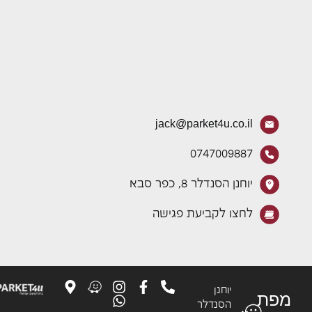
jack@parket4u.co.il
0747009887
יוחנן הסנדלר 8, כפר סבא
לחצו לקביעת פגישה
יוחנן
פת
הסנדלר