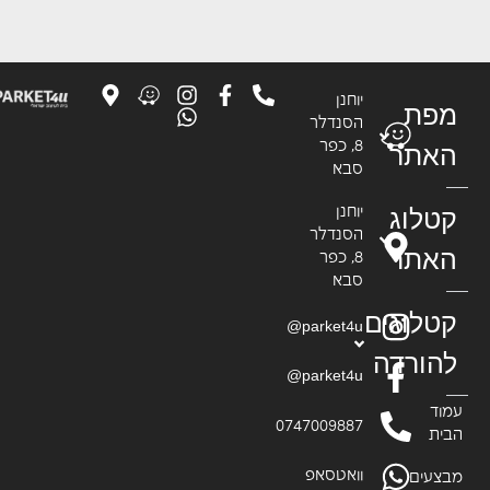
יוחנן
פת
הסנדלר
8, כפר
אתר
סבא
טלוג
יוחנן
הסנדלר
אתר
8, כפר
סבא
טלוגים
parket4u@
הורדה
parket4u@
וד
0747009887
ית
וואטסאפ
צעים