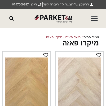
החשבון שלי
הצעות מחיר
יצירת קשר
חייגו | 0747009887
וד הבית
/ מוצר פאזה / מיקרו פאזה
יקרו פאזה