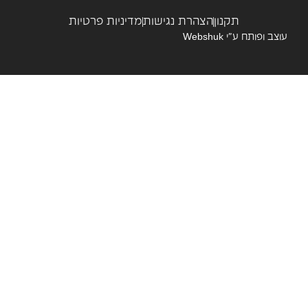
תקנון
הצהרת נגישות
מדיניות פרטיות
צב ופותח ע”י
Webshuk