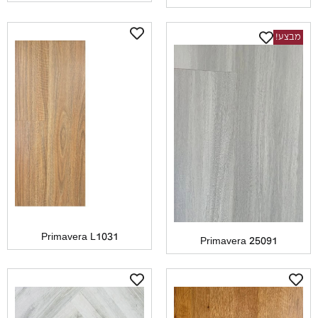
ע!
Primavera L1031
Primavera 25091