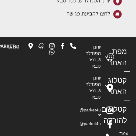
יוחנן הסנדלר 8, כפר סבא
לחצו לקביעת פגישה
יוחנן
פת
הסנדלר
8, כפר
אתר
סבא
טלוג
יוחנן
הסנדלר
אתר
8, כפר
סבא
טלוגים
parket4u@
הורדה
parket4u@
וד