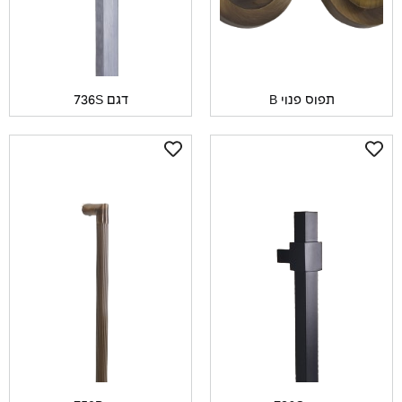
תפוס פנוי B
דגם 736S