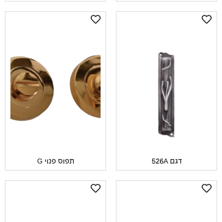
דגם 526A
תפוס פנוי G