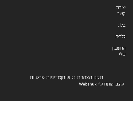
רת
ר
ג
יה
שבון
תקנון
הצהרת נגישות
מדיניות פרטיות
צב ופותח ע”י
Webshuk