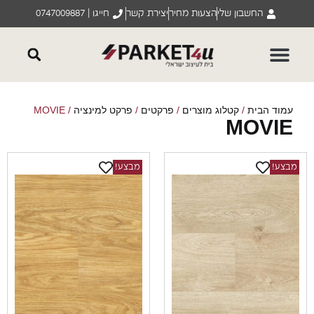
החשבון שלי
הצעות מחיר
יצירת קשר
חייגו | 0747009887
וד הבית
/
קטלוג מוצרים
/
פרקטים
/
פרקט למינציה
/ MOVIE
MOVI
ע!
מבצע!