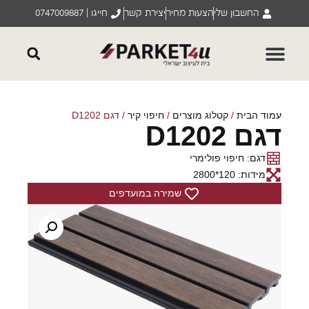
החשבון שלי
הצעות מחיר
יצירת קשר
חייגו | 0747009887
עמוד הבית
/
קטלוג מוצרים
/
חיפוי קיר
/ דגם D1202
דגם D1202
דגם: חיפוי פולימרי
מידות: 120*2800
שמירה במועדפים