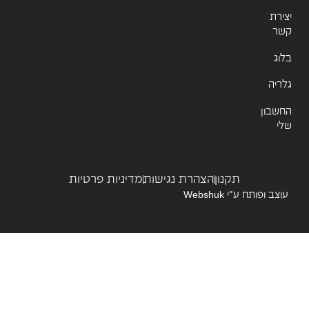
רת
ר
ג
יה
שבון
תקנון
הצהרת נגישות
מדיניות פרטיות
צב ופותח ע”י
Webshuk