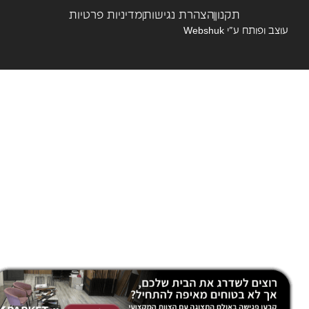
תקנון
הצהרת נגישות
מדיניות פרטיות
צב ופותח ע”י
Webshuk