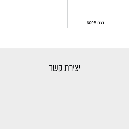
דגם 609B
יצירת קשר