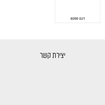
דגם 609B
יצירת קשר