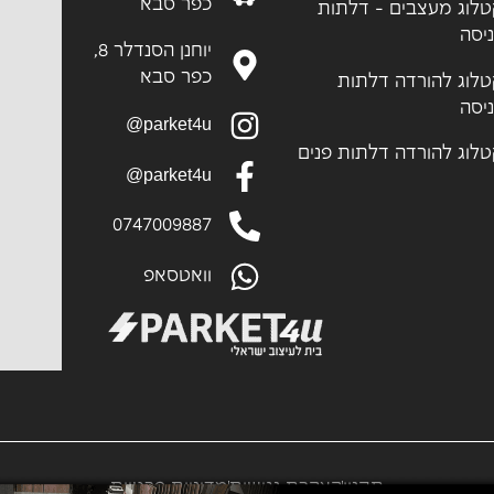
כפר סבא
לוג מעצבים - דלתות
יסה
יוחנן הסנדלר 8,
כפר סבא
לוג להורדה דלתות
יסה
parket4u@
לוג להורדה דלתות פנים
parket4u@
0747009887
וואטסאפ
תקנון
הצהרת נגישות
מדיניות פרטיות