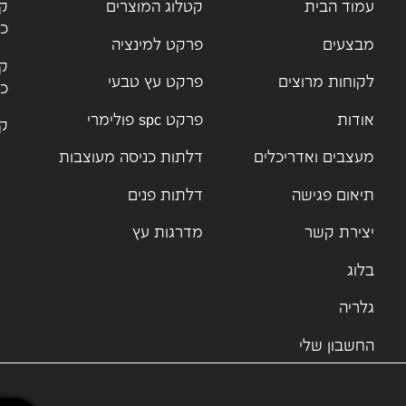
עמוד הבית
קטלוג המוצרים
קט
כנ
מבצעים
פרקט למינציה
קט
לקוחות מרוצים
פרקט עץ טבעי
כנ
אודות
פרקט spc פולימרי
קט
מעצבים ואדריכלים
דלתות כניסה מעוצבות
תיאום פגישה
דלתות פנים
יצירת קשר
מדרגות עץ
בלוג
גלריה
החשבון שלי