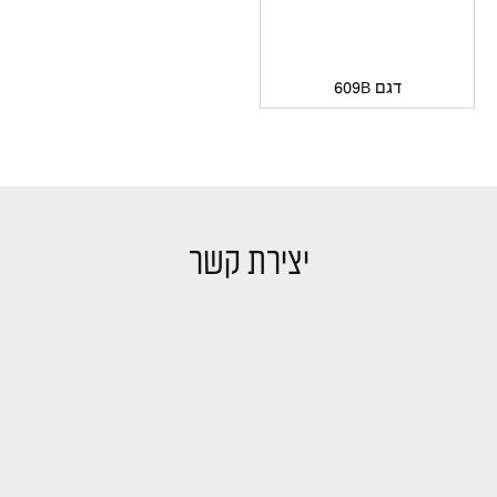
דגם 609B
יצירת קשר