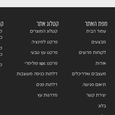
מפת האתר
קטלוג אתר
קט
עמוד הבית
קטלוג המוצרים
קט
כנ
מבצעים
פרקט למינציה
קט
לקוחות מרוצים
פרקט עץ טבעי
כנ
אודות
פרקט spc פולימרי
קט
מעצבים ואדריכלים
דלתות כניסה מעוצבות
תיאום פגישה
דלתות פנים
יצירת קשר
מדרגות עץ
בלוג