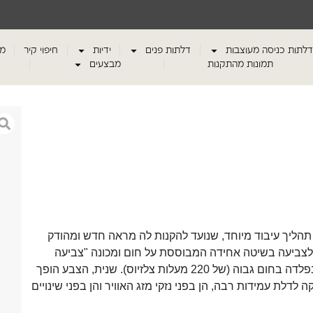
דלתות כניסה מעוצבות
דלתות פנים
ידיות
חיפוי קיר
מע
תמונות מהתקנות
מבצעים
הליך עיבוד מיוחד, שנועד להקנות לה מראה חדש ומהודק
 לצביעה בשיטה אחידה המבוססת על חום ומכונה "צביעה
אלקטרוסטטית". הדלתות מוכנסות לתנור מיוחד, והצבע נטמע בפלדה בחום גבוה (של 220 מעלות צלזיוס). שנית, הצבע הופך
דלת עמידות רבה, הן בפני נזקי מזג האוויר והן בפני שינויים