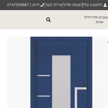
החשבון שלי
הצעות מחיר
יצירת קשר
חייגו | 0747009887
צבים ואדריכלים
אודות