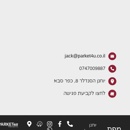
jack@parket4u.co.il
0747009887
יוחנן הסנדלר 8, כפר סבא
לחצו לקביעת פגישה
יוחנן
פת