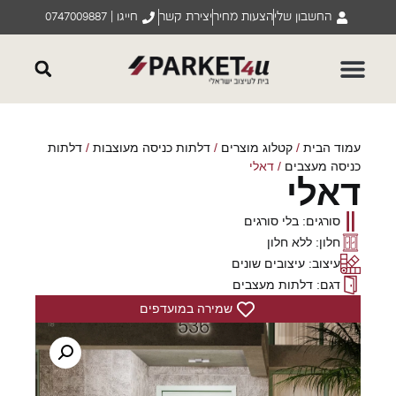
החשבון שלי
הצעות מחיר
יצירת קשר
חייגו | 0747009887
עמוד הבית
/
קטלוג מוצרים
/
דלתות כניסה מעוצבות
/
דלתות
כניסה מעצבים
/ דאלי
דאלי
סורגים: בלי סורגים
חלון: ללא חלון
עיצוב: עיצובים שונים
דגם: דלתות מעצבים
שמירה במועדפים