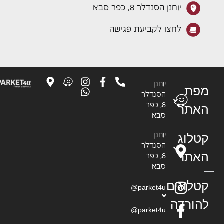
יוחנן הסנדלר 8, כפר סבא
לחצו לקביעת פגישה
יוחנן
פת
הסנדלר
8, כפר
אתר
סבא
טלוג
יוחנן
הסנדלר
אתר
8, כפר
סבא
טלוגים
parket4u@
הורדה
parket4u@