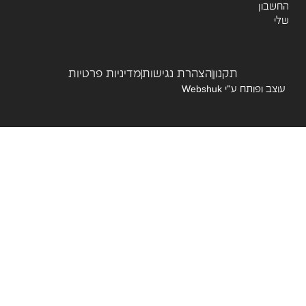
שבון
תקנון
הצהרת נגישות
מדיניות פרטיות
צב ופותח ע”י
Webshuk