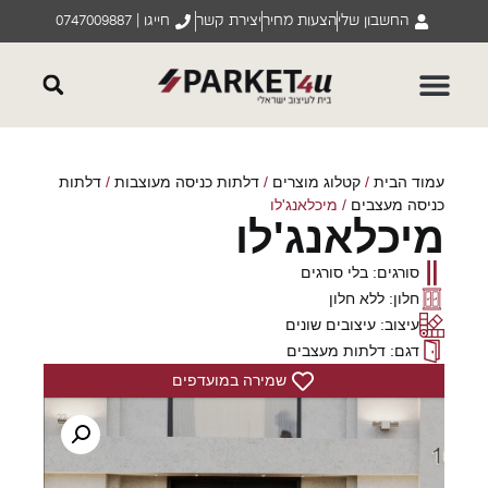
החשבון שלי
הצעות מחיר
יצירת קשר
חייגו | 0747009887
עמוד הבית
/
קטלוג מוצרים
/
דלתות כניסה מעוצבות
/
דלתות
כניסה מעצבים
/ מיכלאנג'לו
מיכלאנג'לו
סורגים: בלי סורגים
חלון: ללא חלון
עיצוב: עיצובים שונים
דגם: דלתות מעצבים
שמירה במועדפים