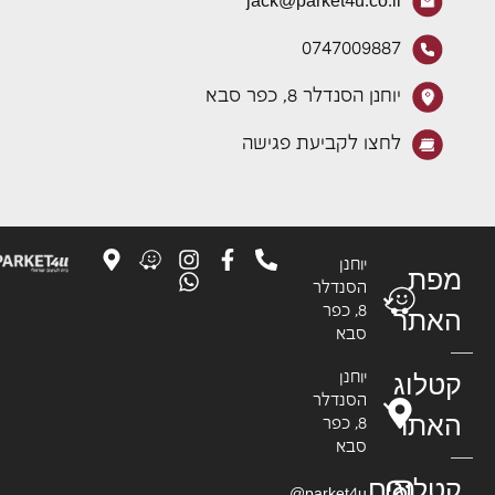
jack@parket4u.co.il
0747009887
יוחנן הסנדלר 8, כפר סבא
לחצו לקביעת פגישה
יוחנן
פת
הסנדלר
8, כפר
אתר
סבא
טלוג
יוחנן
הסנדלר
אתר
8, כפר
סבא
טלוגים
parket4u@