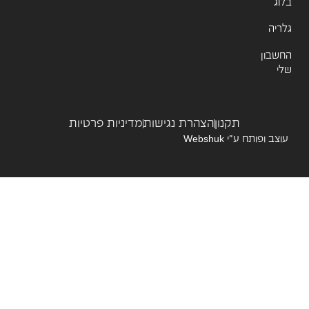
ג
יה
שבון
תקנון
הצהרת נגישות
מדיניות פרטיות
צב ופותח ע”י
Webshuk