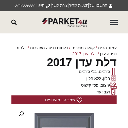
החשבון שלי
הצעות מחיר
יצירת קשר
חייגו | 0747009887
עמוד הבית
/
קטלוג מוצרים
/
דלתות כניסה מעוצבות
/
דלתות
כניסה עדן
/ דלת עדן 2017
דלת עדן 2017
סורגים: בלי סורגים
חלון: ללא חלון
עיצוב: פסי קישוט
דגם: עדן
שמירה במועדפים