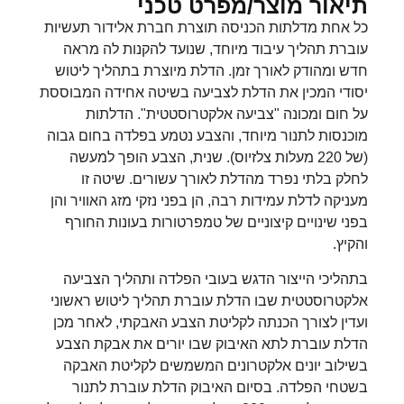
תיאור מוצר/מפרט טכני
כל אחת מדלתות הכניסה תוצרת חברת אלידור תעשיות
עוברת תהליך עיבוד מיוחד, שנועד להקנות לה מראה
חדש ומהודק לאורך זמן. הדלת מיוצרת בתהליך ליטוש
יסודי המכין את הדלת לצביעה בשיטה אחידה המבוססת
על חום ומכונה "צביעה אלקטרוסטטית". הדלתות
מוכנסות לתנור מיוחד, והצבע נטמע בפלדה בחום גבוה
(של 220 מעלות צלזיוס). שנית, הצבע הופך למעשה
לחלק בלתי נפרד מהדלת לאורך עשורים. שיטה זו
מעניקה לדלת עמידות רבה, הן בפני נזקי מזג האוויר והן
בפני שינויים קיצוניים של טמפרטורות בעונות החורף
והקיץ.
בתהליכי הייצור הדגש בעובי הפלדה ותהליך הצביעה
אלקטרוסטטית שבו הדלת עוברת תהליך ליטוש ראשוני
ועדין לצורך הכנתה לקליטת הצבע האבקתי, לאחר מכן
הדלת עוברת לתא האיבוק שבו יורים את אבקת הצבע
בשילוב יונים אלקטרונים המשמשים לקליטת האבקה
בשטחי הפלדה. בסיום האיבוק הדלת עוברת לתנור