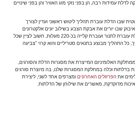
דלת עמידות רבה, הן בפני נזקי מזג האוויר והן בפני שינויים
ית שבו הדלת עוברת תהליך ליטוש ראשוני ועדין לצורך
וק שבו יורים את אבקת הצבע בשילוב יונים אלקטרונים
המשמשים לקליטת האבקה בשטחי הפלדה. בסיום האיבוק הדלת עוברת לתנור ועוברת קלייה בכ-220 מעלות, חשוב לציין שכל
ך, כל התהליך מבוצע בתנאים סטריליים והוא קרוי "צביעה
מחלקת האלומיניום המייצרת את מסגרות הדלת והסורגים,
ת בדלתות וכלה במחלקת המסגרות שלנו, בה מיוצרת סורגים
לימים את
הפרזולים האחרונים
ומצרפים אחד לשני, ליצירת
איכות מדוקדקת, מאשרים את שילוחן של הדלתות.