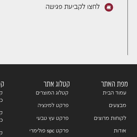
לחצו לקביעת פגישה
מפת האתר
קטלוג אתר
קט
עמוד הבית
קטלוג המוצרים
קט
כנ
מבצעים
פרקט למינציה
קט
לקוחות מרוצים
פרקט עץ טבעי
כנ
אודות
פרקט spc פולימרי
קט