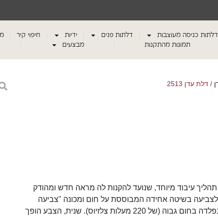
דלתות כניסה מעוצבות
דלתות פנים
ידיות
חיפוי קיר
מע
תמונות מהתקנות
מבצעים
ן
/ דלת עדן 2513
הליך עיבוד מיוחד, שנועד להקנות לה מראה חדש ומהודק
 לצביעה בשיטה אחידה המבוססת על חום ומכונה "צביעה
אלקטרוסטטית". הדלתות מוכנסות לתנור מיוחד, והצבע נטמע בפלדה בחום גבוה (של 220 מעלות צלזיוס). שנית, הצבע הופך