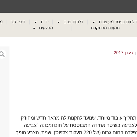
דלתות כניסה מעוצבות
דלתות פנים
ידיות
חיפוי קיר
מע
תמונות מהתקנות
מבצעים
ן
/ עדן 2017
הליך עיבוד מיוחד, שנועד להקנות לה מראה חדש ומהודק
 לצביעה בשיטה אחידה המבוססת על חום ומכונה "צביעה
אלקטרוסטטית". הדלתות מוכנסות לתנור מיוחד, והצבע נטמע בפלדה בחום גבוה (של 220 מעלות צלזיוס). שנית, הצבע הופך