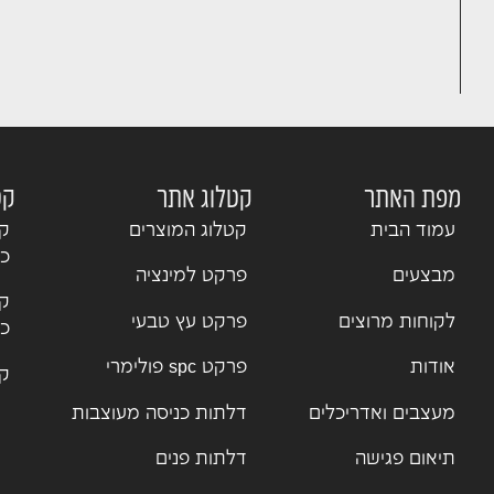
מפת האתר
קטלוג אתר
קט
עמוד הבית
קטלוג המוצרים
קט
כנ
מבצעים
פרקט למינציה
קט
לקוחות מרוצים
פרקט עץ טבעי
כנ
אודות
פרקט spc פולימרי
קט
מעצבים ואדריכלים
דלתות כניסה מעוצבות
תיאום פגישה
דלתות פנים