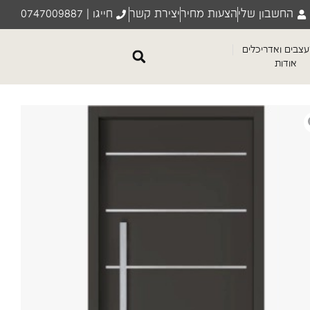
החשבון שלי
הצעות מחיר
יצירת קשר
חייגו | 0747009887
צבים ואדריכלים
אודות