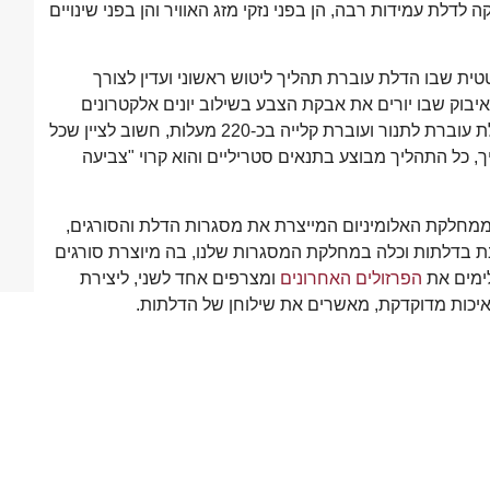
דלת עמידות רבה, הן בפני נזקי מזג האוויר והן בפני שינויים
ית שבו הדלת עוברת תהליך ליטוש ראשוני ועדין לצורך
וק שבו יורים את אבקת הצבע בשילוב יונים אלקטרונים
המשמשים לקליטת האבקה בשטחי הפלדה. בסיום האיבוק הדלת עוברת לתנור ועוברת קלייה בכ-220 מעלות, חשוב לציין שכל
ך, כל התהליך מבוצע בתנאים סטריליים והוא קרוי "צביעה
מחלקת האלומיניום המייצרת את מסגרות הדלת והסורגים,
ת בדלתות וכלה במחלקת המסגרות שלנו, בה מיוצרת סורגים
לימים את
הפרזולים האחרונים
ומצרפים אחד לשני, ליצירת
איכות מדוקדקת, מאשרים את שילוחן של הדלתות.