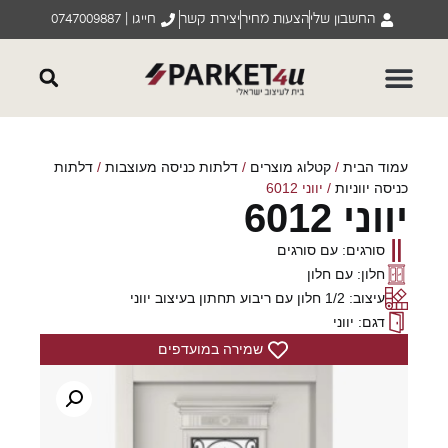
החשבון שלי
הצעות מחיר
יצירת קשר
חייגו | 0747009887
עמוד הבית
/
קטלוג מוצרים
/
דלתות כניסה מעוצבות
/
דלתות
כניסה יווניות
/ יווני 6012
יווני 6012
סורגים: עם סורגים
חלון: עם חלון
עיצוב: 1/2 חלון עם ריבוע תחתון בעיצוב יווני
דגם: יווני
שמירה במועדפים