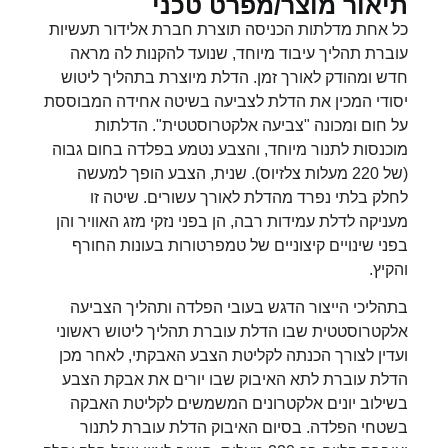
תיאור מוצר/מפרט טכני
כל אחת מדלתות הכניסה תוצרת חברת אלידור תעשיות
עוברת תהליך עיבוד מיוחד, שנועד להקנות לה מראה
חדש ומהודק לאורך זמן. הדלת מיוצרת בתהליך ליטוש
יסודי המכין את הדלת לצביעה בשיטה אחידה המבוססת
על חום ומכונה "צביעה אלקטרוסטטית". הדלתות
מוכנסות לתנור מיוחד, והצבע נטמע בפלדה בחום גבוה
(של 220 מעלות צלזיוס). שנית, הצבע הופך למעשה
לחלק בלתי נפרד מהדלת לאורך עשורים. שיטה זו
מעניקה לדלת עמידות רבה, הן בפני נזקי מזג האוויר והן
בפני שינויים קיצוניים של טמפרטורות בעונות החורף
והקיץ.
בתהליכי הייצור הדגש בעובי הפלדה ותהליך הצביעה
אלקטרוסטטית שבו הדלת עוברת תהליך ליטוש ראשוני
ועדין לצורך הכנתה לקליטת הצבע האבקתי, לאחר מכן
הדלת עוברת לתא האיבוק שבו יורים את אבקת הצבע
בשילוב יונים אלקטרונים המשמשים לקליטת האבקה
בשטחי הפלדה. בסיום האיבוק הדלת עוברת לתנור