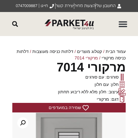
החשבון שלי
הצעות מחיר
יצירת קשר
חייגו | 0747009887
עמוד הבית
/
קטלוג מוצרים
/
דלתות כניסה מעוצבות
/
דלתות
כניסה מרקורי
/ מרקורי 7014
מרקורי 7014
סורגים: עם סורגים
חלון: עם חלון
עיצוב: חלון מלא ללא ריבוע תחתון
דגם: מרקורי
שמירה במועדפים