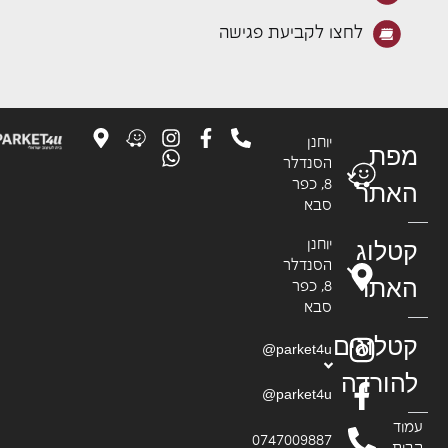
לחצו לקביעת פגישה
יוחנן
פת
הסנדלר
8, כפר
אתר
סבא
טלוג
יוחנן
הסנדלר
אתר
8, כפר
סבא
טלוגים
parket4u@
הורדה
parket4u@
וד
0747009887