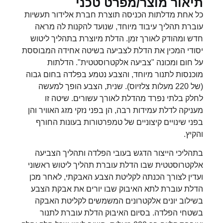
תיאור מוצר/מפרט טכני
כל אחת מדלתות הכניסה תוצרת חברת אלידור תעשיות
עוברת תהליך עיבוד מיוחד, שנועד להקנות לה מראה
חדש ומהודק לאורך זמן. הדלת מיוצרת בתהליך ליטוש
יסודי המכין את הדלת לצביעה בשיטה אחידה המבוססת
על חום ומכונה "צביעה אלקטרוסטטית". הדלתות
מוכנסות לתנור מיוחד, והצבע נטמע בפלדה בחום גבוה
(של 220 מעלות צלזיוס). שנית, הצבע הופך למעשה
לחלק בלתי נפרד מהדלת לאורך עשורים. שיטה זו
מעניקה לדלת עמידות רבה, הן בפני נזקי מזג האוויר והן
בפני שינויים קיצוניים של טמפרטורות בעונות החורף
והקיץ.
בתהליכי הייצור הדגש בעובי הפלדה ותהליך הצביעה
אלקטרוסטטית שבו הדלת עוברת תהליך ליטוש ראשוני
ועדין לצורך הכנתה לקליטת הצבע האבקתי, לאחר מכן
הדלת עוברת לתא האיבוק שבו יורים את אבקת הצבע
בשילוב יונים אלקטרונים המשמשים לקליטת האבקה
בשטחי הפלדה. בסיום האיבוק הדלת עוברת לתנור