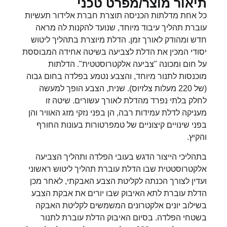
תיאור מוצר/מפרט טכני
כל אחת מדלתות הכניסה תוצרת חברת אלידור תעשיות
עוברת תהליך עיבוד מיוחד, שנועד להקנות לה מראה
חדש ומהודק לאורך זמן. הדלת מיוצרת בתהליך ליטוש
יסודי המכין את הדלת לצביעה בשיטה אחידה המבוססת
על חום ומכונה "צביעה אלקטרוסטטית". הדלתות
מוכנסות לתנור מיוחד, והצבע נטמע בפלדה בחום גבוה
(של 220 מעלות צלזיוס). שנית, הצבע הופך למעשה
לחלק בלתי נפרד מהדלת לאורך עשורים. שיטה זו
מעניקה לדלת עמידות רבה, הן בפני נזקי מזג האוויר והן
בפני שינויים קיצוניים של טמפרטורות בעונות החורף
והקיץ.
בתהליכי הייצור הדגש בעובי הפלדה ותהליך הצביעה
אלקטרוסטטית שבו הדלת עוברת תהליך ליטוש ראשוני
ועדין לצורך הכנתה לקליטת הצבע האבקתי, לאחר מכן
הדלת עוברת לתא האיבוק שבו יורים את אבקת הצבע
בשילוב יונים אלקטרונים המשמשים לקליטת האבקה
בשטחי הפלדה. בסיום האיבוק הדלת עוברת לתנור