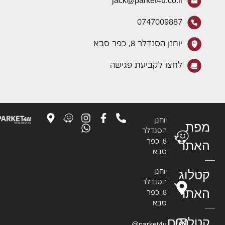
jack@parket4u.co.il
0747009887
יוחנן הסנדלר 8, כפר סבא
לחצו לקביעת פגישה
יוחנן
פת
הסנדלר
8, כפר
אתר
סבא
טלוג
יוחנן
הסנדלר
אתר
8, כפר
סבא
טלוגים
parket4u@