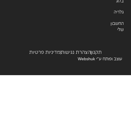
ג
יה
שבון
תקנון
הצהרת נגישות
מדיניות פרטיות
צב ופותח ע”י
Webshuk