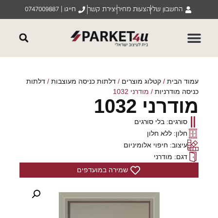
החשבון שלי
הצעות מחיר
יצירת קשר
חייגו | 0747009887
עמוד הבית
/
קטלוג מוצרים
/
דלתות כניסה מעוצבות
/
דלתות
כניסה מודרניות
/ מודרני 1032
מודרני 1032
סורגים: בלי סורגים
חלון: ללא חלון
עיצוב: חיפוי אלומיניום
דגם: מודרני
שמירה במועדפים