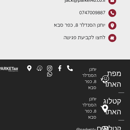
jack@parket4u.co.il
0747009887
יוחנן הסנדלר 8, כפר סבא
לחצו לקביעת פגישה
יוחנן
פת
הסנדלר
8, כפר
אתר
סבא
טלוג
יוחנן
הסנדלר
אתר
8, כפר
סבא
טלוגים
parket4u@