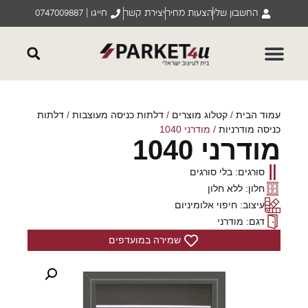
החשבון שלי
הצעות מחיר
יצירת קשר
חייגו | 0747009887
עמוד הבית
/
קטלוג מוצרים
/
דלתות כניסה מעוצבות
/
דלתות
כניסה מודרניות
/ מודרני 1040
מודרני 1040
סורגים: בלי סורגים
חלון: ללא חלון
עיצוב: חיפוי אלומיניום
דגם: מודרני
שמירה במועדפים