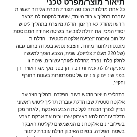
תיאור מוצר/מפרט טכני
כל אחת מדלתות הכניסה תוצרת חברת אלידור תעשיות
עוברת תהליך עיבוד מיוחד, שנועד להקנות לה מראה
חדש ומהודק לאורך זמן. הדלת מיוצרת בתהליך ליטוש
יסודי המכין את הדלת לצביעה בשיטה אחידה המבוססת
על חום ומכונה "צביעה אלקטרוסטטית". הדלתות
מוכנסות לתנור מיוחד, והצבע נטמע בפלדה בחום גבוה
(של 220 מעלות צלזיוס). שנית, הצבע הופך למעשה
לחלק בלתי נפרד מהדלת לאורך עשורים. שיטה זו
מעניקה לדלת עמידות רבה, הן בפני נזקי מזג האוויר והן
בפני שינויים קיצוניים של טמפרטורות בעונות החורף
והקיץ.
בתהליכי הייצור הדגש בעובי הפלדה ותהליך הצביעה
אלקטרוסטטית שבו הדלת עוברת תהליך ליטוש ראשוני
ועדין לצורך הכנתה לקליטת הצבע האבקתי, לאחר מכן
הדלת עוברת לתא האיבוק שבו יורים את אבקת הצבע
בשילוב יונים אלקטרונים המשמשים לקליטת האבקה
בשטחי הפלדה. בסיום האיבוק הדלת עוברת לתנור