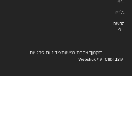
ג
יה
שבון
תקנון
הצהרת נגישות
מדיניות פרטיות
צב ופותח ע”י
Webshuk