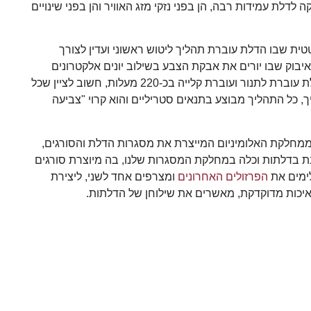
דלת עמידות רבה, הן בפני נזקי מזג האוויר והן בפני שינויים
ית שבו הדלת עוברת תהליך ליטוש ראשוני ועדין לצורך
וק שבו יורים את אבקת הצבע בשילוב יונים אלקטרונים
המשמשים לקליטת האבקה בשטחי הפלדה. בסיום האיבוק הדלת עוברת לתנור ועוברת קלייה בכ-220 מעלות, חשוב לציין שכל
ך, כל התהליך מבוצע בתנאים סטריליים והוא קרוי "צביעה
מחלקת האלומיניום המייצרת את מסגרות הדלת והסורגים,
ת בדלתות וכלה במחלקת המסגרות שלנו, בה מיוצרת סורגים
לימים את
הפרזולים האחרונים
ומצרפים אחד לשני, ליצירת
איכות מדוקדקת, מאשרים את שילוחן של הדלתות.