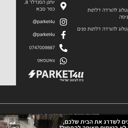
יוחנן הסנדלר 8,
כפר סבא
לוג להורדה דלתות
יסה
parket4u@
לוג להורדה דלתות פנים
parket4u@
0747009887
וואטסאפ
תקנון
הצהרת נגישות
מדיניות פרטיות