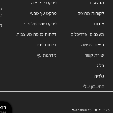
מבצעים
פרקט למינציה
קט
לקוחות מרוצים
פרקט עץ טבעי
כנ
אודות
פרקט spc פולימרי
קט
מעצבים ואדריכלים
דלתות כניסה מעוצבות
תיאום פגישה
דלתות פנים
יצירת קשר
מדרגות עץ
בלוג
גלריה
החשבון שלי
עוצב ופותח ע”י
Webshuk