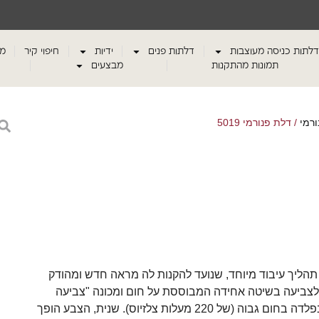
דלתות כניסה מעוצבות
דלתות פנים
ידיות
חיפוי קיר
מע
תמונות מהתקנות
מבצעים
ורמי
/ דלת פנורמי 5019
הליך עיבוד מיוחד, שנועד להקנות לה מראה חדש ומהודק
 לצביעה בשיטה אחידה המבוססת על חום ומכונה "צביעה
אלקטרוסטטית". הדלתות מוכנסות לתנור מיוחד, והצבע נטמע בפלדה בחום גבוה (של 220 מעלות צלזיוס). שנית, הצבע הופך