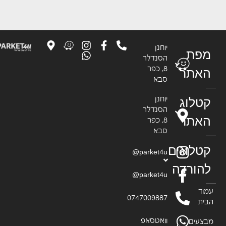
יוחנן
פת
הסנדלר
8, כפר
אתר
סבא
טלוג
יוחנן
הסנדלר
אתר
8, כפר
סבא
טלוגים
parket4u@
הורדה
parket4u@
וד
0747009887
ית
וואטסאפ
צעים