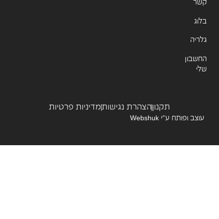
ר
ג
יה
שבון
תקנון
הצהרת נגישות
מדיניות פרטיות
צב ופותח ע”י
Webshuk