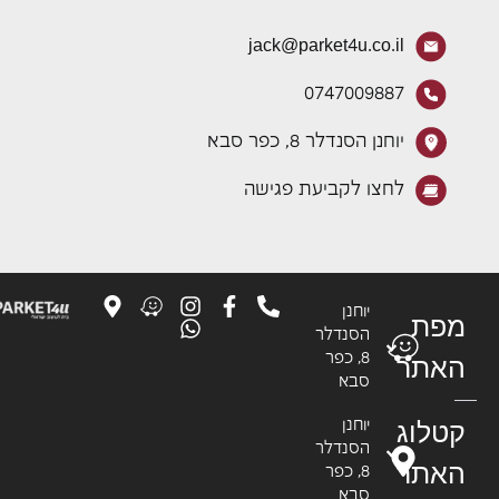
jack@parket4u.co.il
0747009887
יוחנן הסנדלר 8, כפר סבא
לחצו לקביעת פגישה
יוחנן
פת
הסנדלר
8, כפר
אתר
סבא
טלוג
יוחנן
הסנדלר
אתר
8, כפר
סבא