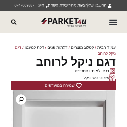
החשבון שלי
הצעות מחיר
יצירת קשר
חייגו | 0747009887
עמוד הבית
/
קטלוג מוצרים
/
דלתות פנים
/
דלת למינטו
/ דגם
ניקל לרוחב
דגם ניקל לרוחב
דגם: למינטו סטנדרט
עיצוב: פסי ניקל
שמירה במועדפים