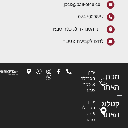
jack@parket4u.co.il
0747009887
יוחנן הסנדלר 8, כפר סבא
לחצו לקביעת פגישה
יוחנן
פת
הסנדלר
8, כפר
אתר
סבא
טלוג
יוחנן
הסנדלר
אתר
8, כפר
סבא