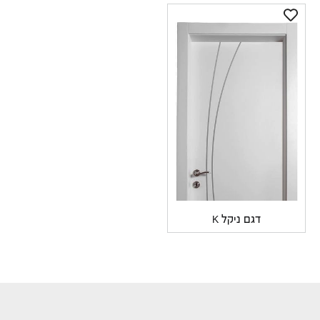
דגם ניקל K