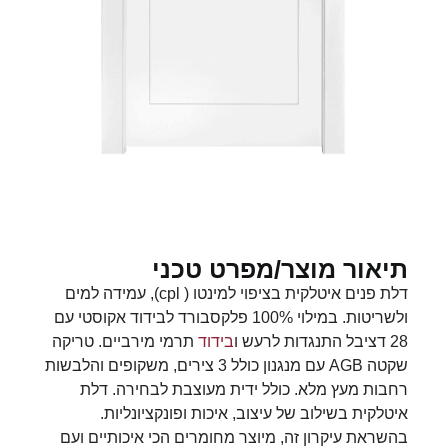
תיאור מוצר/מפרט טכני
דלת פנים איטלקית בציפוי למינטו ( cpl), עמידה למים
ולשריטות. במילוי 100% פלקסבורד לבידוד אקוסטי עם
28 דציבל התנגדות לרעש ו
בידוד
תרמי מירביים. טריקה
שקטה AGB עם מנגנון כולל 3 צירים, משקופים והלבשות
רחבות מעץ מלא. כולל ידית מעוצבת לבחירה. דלת
איטלקית בשילוב של עיצוב, איכות ופונקציונליות.
בהשראת עיקרון זה, מיוצר מחומרים הכי איכותיים ועם