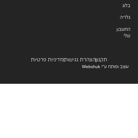
ג
יה
שבון
תקנון
הצהרת נגישות
מדיניות פרטיות
צב ופותח ע”י
Webshuk