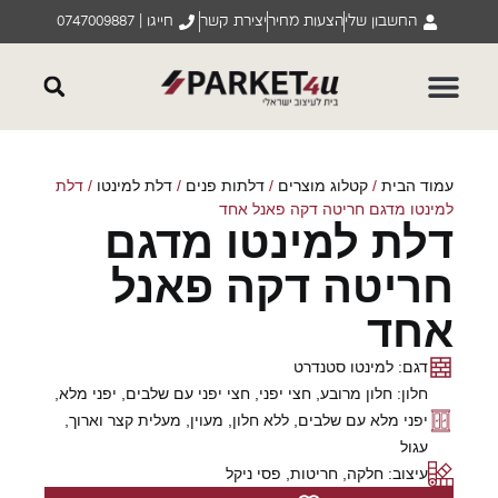
החשבון שלי
הצעות מחיר
יצירת קשר
חייגו | 0747009887
עמוד הבית
/
קטלוג מוצרים
/
דלתות פנים
/
דלת למינטו
/ דלת
למינטו מדגם חריטה דקה פאנל אחד
דלת למינטו מדגם
חריטה דקה פאנל
אחד
דגם: למינטו סטנדרט
חלון: חלון מרובע, חצי יפני, חצי יפני עם שלבים, יפני מלא,
יפני מלא עם שלבים, ללא חלון, מעוין, מעלית קצר וארוך,
עגול
עיצוב: חלקה, חריטות, פסי ניקל