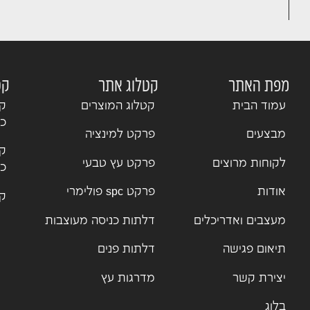
מפת האתר
קטלוג אתר
קט
עמוד הבית
קטלוג המוצרים
קט
כנ
מבצעים
פרקט למינציה
קט
לקוחות מרוצים
פרקט עץ טבעי
כנ
אודות
פרקט spc פולימרי
קט
מעצבים ואדריכלים
דלתות כניסה מעוצבות
תיאום פגישה
דלתות פנים
יצירת קשר
מדרגות עץ
בלוג