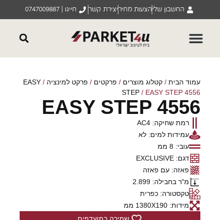
החשבון שלי
הצעות מחיר
יצירת קשר
חייגו | 0747009887
עמוד הבית
/
קטלוג מוצרים
/
פרקטים
/
פרקט למינציה
/
EASY
STEP
/ EASY STEP 4556
EASY STEP 4556
רמת שחיקה: AC4
עמידות למים: לא
עובי: 8 ממ
דגם: EXCLUSIVE
פאזה: עם פאזה
מ"ר בחבילה: 2.899
טקסטורה: כפרית
מידות: 1380X190 ממ
שמירה במועדפים