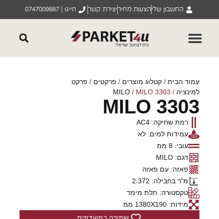
החשבון שלי
הצעות מחיר
יצירת קשר
חייגו | 0747009887
עמוד הבית
/
קטלוג מוצרים
/
פרקטים
/
פרקט
למינציה
/
/ MILO 3303
MILO
MILO 3303
רמת שחיקה: AC4
עמידות למים: לא
עובי: 8 ממ
דגם: MILO
פאזה: עם פאזה
מ"ר בחבילה: 2.372
טקסטורה: תלת מימד
מידות: 1380X190 ממ
שמירה במועדפים