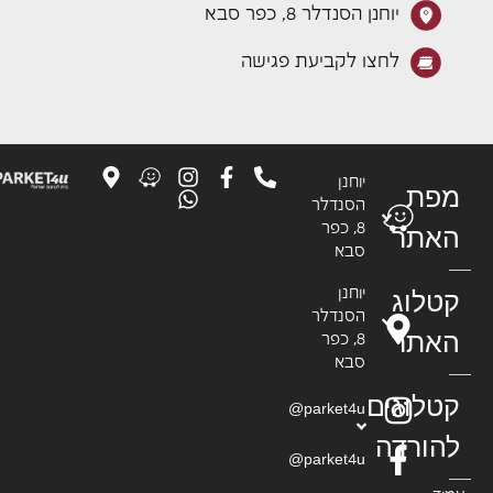
יוחנן הסנדלר 8, כפר סבא
לחצו לקביעת פגישה
יוחנן
פת
הסנדלר
8, כפר
אתר
סבא
טלוג
יוחנן
הסנדלר
אתר
8, כפר
סבא
טלוגים
parket4u@
הורדה
parket4u@