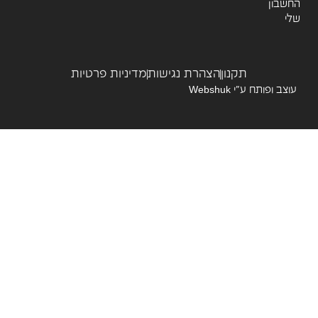
שבון
תקנון
הצהרת נגישות
מדיניות פרטיות
צב ופותח ע”י
Webshuk