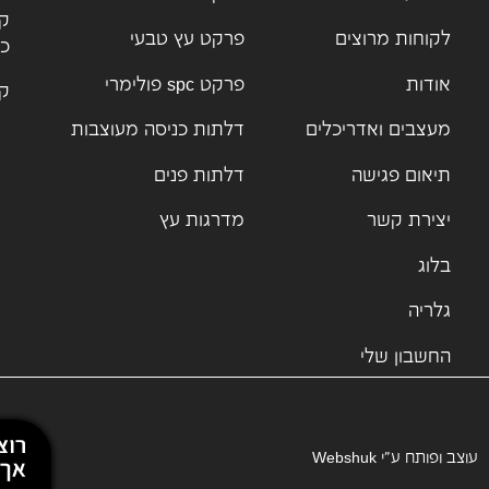
קט
לקוחות מרוצים
פרקט עץ טבעי
כנ
אודות
פרקט spc פולימרי
קט
מעצבים ואדריכלים
דלתות כניסה מעוצבות
תיאום פגישה
דלתות פנים
יצירת קשר
מדרגות עץ
בלוג
גלריה
החשבון שלי
עוצב ופותח ע”י
Webshuk