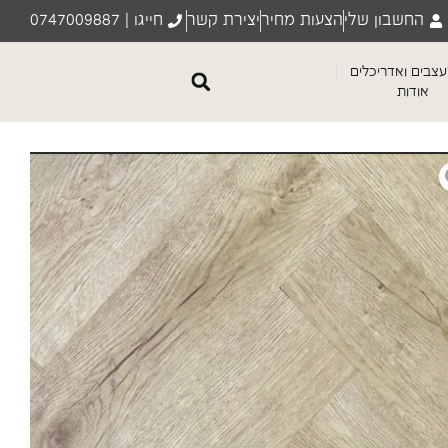
החשבון שלי
הצעות מחיר
יצירת קשר
חייגו | 0747009887
צבים ואדריכלים
אודות