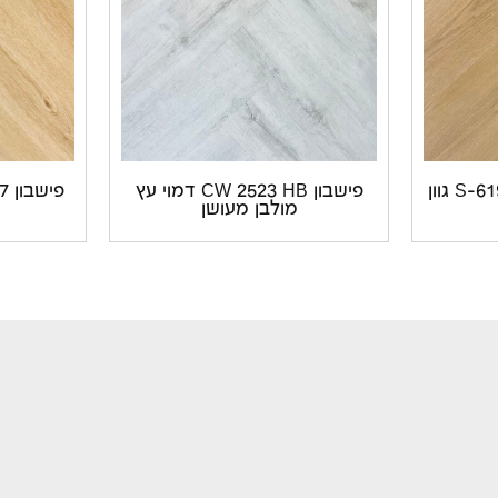
פישבון פולימרי S-61954 HB גוון
פישבון CW 2523 HB דמוי עץ
מולבן מעושן