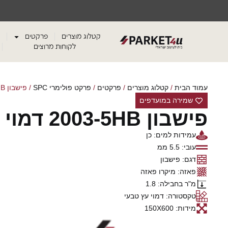
קטלוג מוצרים
פרקטים
לקוחות מרוצים
עמוד הבית
/
קטלוג מוצרים
/
פרקטים
/
פרקט פולימרי SPC
/ פישבון 2003-5HB דמוי אלון בהיר
שמירה במועדפים
פישבון 2003-5HB דמוי אלון בהיר
עמידות למים: כן
עובי: 5.5 ממ
דגם: פישבון
פאזה: מיקרו פאזה
מ"ר בחבילה: 1.8
טקסטורה: דמוי עץ טבעי
מידות: 150X600