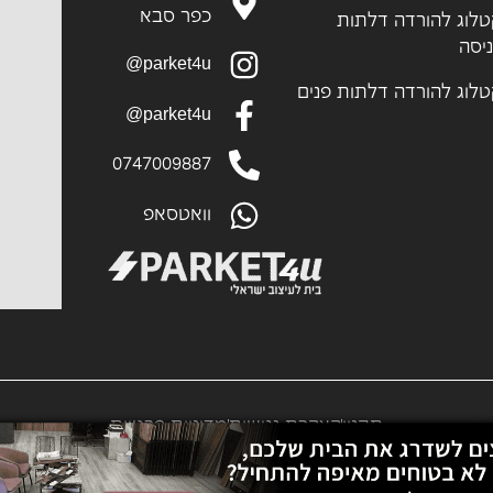
כפר סבא
לוג להורדה דלתות
יסה
parket4u@
לוג להורדה דלתות פנים
parket4u@
0747009887
וואטסאפ
תקנון
הצהרת נגישות
מדיניות פרטיות