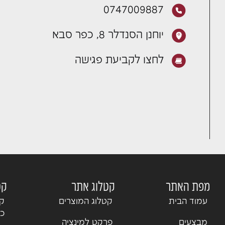
0747009887
יוחנן הסנדלר 8, כפר סבא
לחצו לקביעת פגישה
מפת האתר
קטלוג אתר
קט
עמוד הבית
קטלוג המוצרים
קט
כנ
מבצעים
פרקט למינציה