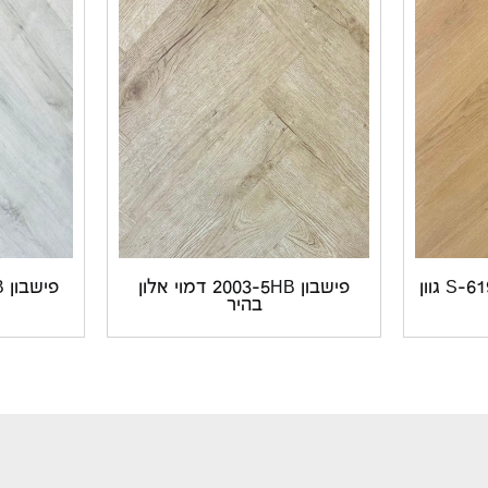
פישבון פולימרי S-61954 HB גוון
פישבון 2003-5HB דמוי אלון
בהיר