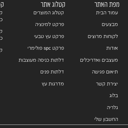
מפת האתר
קטלוג אתר
קט
עמוד הבית
קטלוג המוצרים
קט
כנ
מבצעים
פרקט למינציה
קט
לקוחות מרוצים
פרקט עץ טבעי
כנ
אודות
פרקט spc פולימרי
קט
מעצבים ואדריכלים
דלתות כניסה מעוצבות
תיאום פגישה
דלתות פנים
יצירת קשר
מדרגות עץ
בלוג
גלריה
החשבון שלי