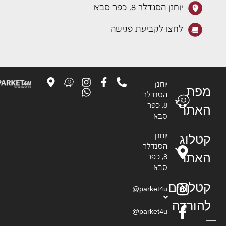
יוחנן הסנדלר 8, כפר סבא
לחצו לקביעת פגישה
יוחנן
פת
הסנדלר
8, כפר
אתר
סבא
טלוג
יוחנן
הסנדלר
אתר
8, כפר
סבא
טלוגים
parket4u@
הורדה
parket4u@