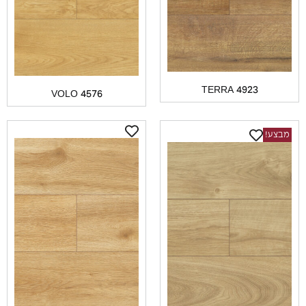
TERRA 4923
VOLO 4576
ע!