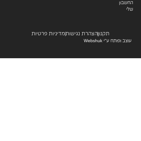
שבון
תקנון
הצהרת נגישות
מדיניות פרטיות
צב ופותח ע”י
Webshuk