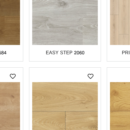
584
EASY STEP 2060
PR